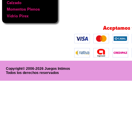
Calzado
SANDA
Momentos Plenos
SANDALIAS DE CUERO NEGRO
D
Vidrio Pirex
Codigo:
ZNS0706
Codi
Copyright© 2006-2026 Juegos Intimos
Precio U$S:
0
Preci
Todos los derechos reservados
Ver
Agregar Carrito
Ver
06/04/2026
06/04/2026
ZAPATO STILETTO AZUL LUCIANO
MARRA