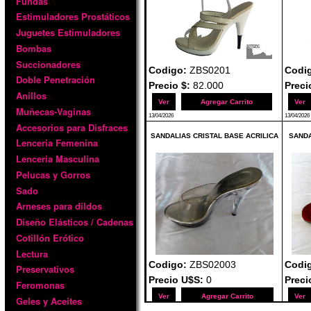
Fundas
Estimuladores Prostáticos
Juguetes Estimuladores
Bombas
Succionadores
Codigo:
ZBS0201
Codi
Doble Penetración
Precio $:
82.000
Preci
Anillos
Ver
Agregar Carrito
Ver
Muñecas-Vaginas
13/04/2026
13/04/2026
Accesorios para Disfraces
SANDALIAS CRISTAL BASE ACRILICA
SANDA
Lenceria Femenina
Lenceria Masculina
Pelucas y Gorros
Sado
Arneses para dildos
Diseño Elásticos / Cadenas
Cotillón Erótico
Lectura
Codigo:
ZBS02003
Codi
Preservativos
Precio U$S:
0
Preci
Feromonas
Ver
Agregar Carrito
Ver
Geles y Aceites
06/04/2026
06/04/2026