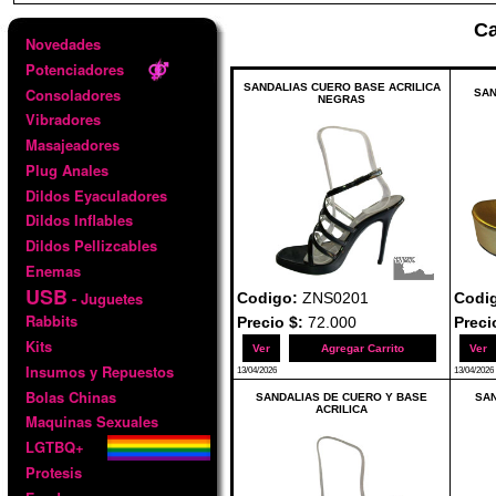
Ca
Novedades
Potenciadores
SANDALIAS CUERO BASE ACRILICA
Consoladores
SAN
NEGRAS
Vibradores
Masajeadores
Plug Anales
Dildos Eyaculadores
Dildos Inflables
Dildos Pellizcables
Enemas
USB
- Juguetes
Codigo:
ZNS0201
Codi
Rabbits
Precio $:
72.000
Preci
Kits
Ver
Agregar Carrito
Ver
Insumos y Repuestos
13/04/2026
13/04/2026
Bolas Chinas
SANDALIAS DE CUERO Y BASE
SAN
ACRILICA
Maquinas Sexuales
LGTBQ+
Protesis